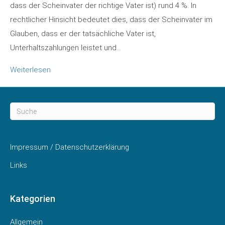
dass der Scheinvater der richtige Vater ist) rund 4 %. In
rechtlicher Hinsicht bedeutet dies, dass der Scheinvater im
Glauben, dass er der tatsächliche Vater ist,
Unterhaltszahlungen leistet und…
Weiterlesen
Impressum / Datenschutzerklärung
Links
Kategorien
Allgemein