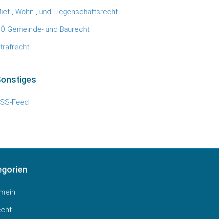
iet-, Wohn-, und Liegenschaftsrecht
Ö Gemeinde- und Baurecht
trafrecht
Sonstiges
SS-Feed
egorien
emein
echt