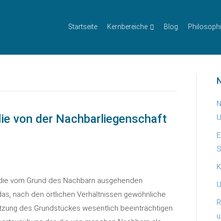
Startseite
Kernbereiche
Blog
Philosoph
N
N
ie von der Nachbarliegenschaft
U
E
S
K
 die vom Grund des Nachbarn ausgehenden
U
 das, nach den örtlichen Verhältnissen gewöhnliche
R
tzung des Grundstückes wesentlich beeinträchtigen.
ü