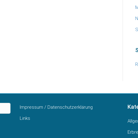
M
N
S
R
Kat
Impressum / Datenschutzerklärung
Links
Allg
Erbr