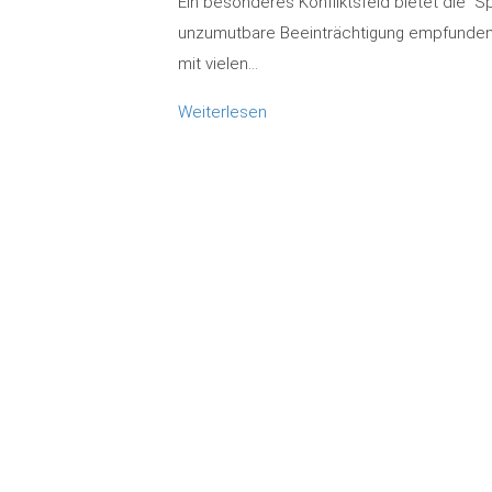
Ein besonderes Konfliktsfeld bietet die 
unzumutbare Beeinträchtigung empfunden 
mit vielen…
Weiterlesen