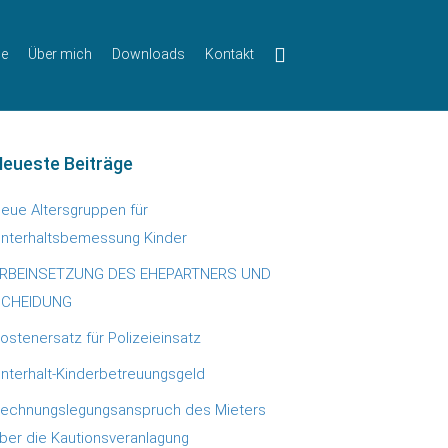
ie
Über mich
Downloads
Kontakt
eueste Beiträge
eue Altersgruppen für
nterhaltsbemessung Kinder
RBEINSETZUNG DES EHEPARTNERS UND
CHEIDUNG
ostenersatz für Polizeieinsatz
nterhalt-Kinderbetreuungsgeld
echnungslegungsanspruch des Mieters
ber die Kautionsveranlagung