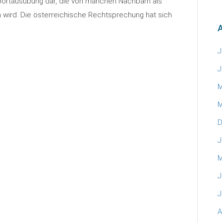
Sportausübung dar, die von manchen Nachbarn als
wird. Die österreichische Rechtsprechung hat sich
A
J
J
M
M
D
J
M
J
J
A