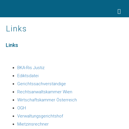
Na
Links
Links
BKA-Ris Justiz
Ediktsdatei
Gerichtssachverständige
Rechtsanwaltskammer Wien
Wirtschaftskammer Österreich
OGH
Verwaltungsgerichtshof
Mietzinsrechner