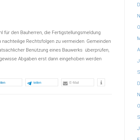
D
.
N
O
l für den Bauherren, die Fertigstellungsmeldung
M
um nachteilige Rechtsfolgen zu vermeiden. Gemeinden
A
tatsächlicher Benützung eines Bauwerks überprüfen,
da gewisse Abgaben erst dann eingehoben werden
J
S
eilen
teilen
E-Mail
D
N
O
S
J
F