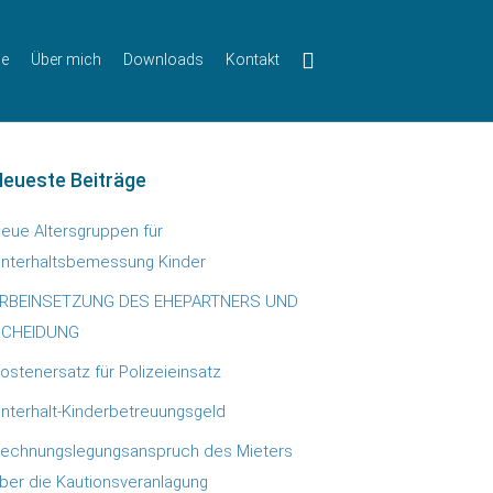
ie
Über mich
Downloads
Kontakt
eueste Beiträge
eue Altersgruppen für
nterhaltsbemessung Kinder
RBEINSETZUNG DES EHEPARTNERS UND
CHEIDUNG
ostenersatz für Polizeieinsatz
nterhalt-Kinderbetreuungsgeld
echnungslegungsanspruch des Mieters
ber die Kautionsveranlagung