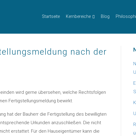
Startseite
Kernbereiche
Blog
Philosoph
N
stellungsmeldung nach der
N
U
E
S
einden wird gerne übersehen, welche Rechtsfolgen
nen Fertigstellungsmeldung bewirkt.
K
U
hat der Bauherr die Fertigstellung des bewilligten
entsprechende Urkunden anzuschließen. Die nicht
R
s nicht erstattet. Für den Hauseigentümer kann die
ü