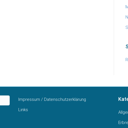
M
N
S
R
Kat
Impressum / Datenschutzerklärung
Links
Allg
Erbr