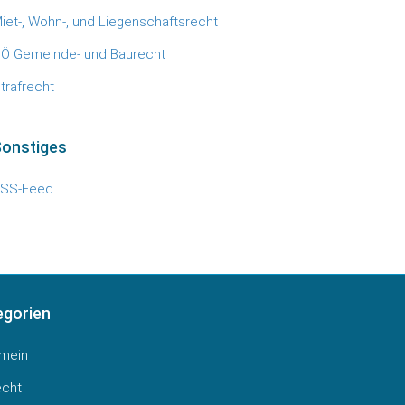
iet-, Wohn-, und Liegenschaftsrecht
Ö Gemeinde- und Baurecht
trafrecht
Sonstiges
SS-Feed
egorien
emein
echt