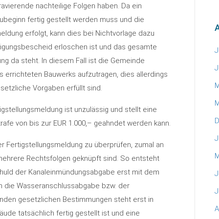
ravierende nachteilige Folgen haben. Da ein
ubeginn fertig gestellt werden muss und die
A
meldung erfolgt, kann dies bei Nichtvorlage dazu
ligungsbescheid erloschen ist und das gesamte
J
ung da steht. In diesem Fall ist die Gemeinde
J
s errichteten Bauwerks aufzutragen, dies allerdings
M
etzliche Vorgaben erfüllt sind.
M
stellungsmeldung ist unzulässig und stellt eine
D
trafe von bis zur EUR 1.000,– geahndet werden kann.
J
er Fertigstellungsmeldung zu überprüfen, zumal an
M
mehrere Rechtsfolgen geknüpft sind. So entsteht
huld der Kanaleinmündungsabgabe erst mit dem
J
uch die Wasseranschlussabgabe bzw. der
J
den gesetzlichen Bestimmungen steht erst in
A
de tatsächlich fertig gestellt ist und eine